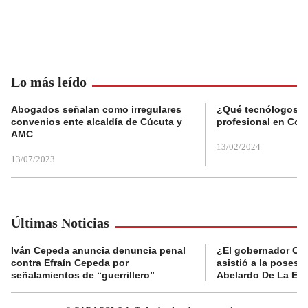
Lo más leído
Abogados señalan como irregulares
¿Qué tecnólogos re
convenios ente alcaldía de Cúcuta y
profesional en Col
AMC
13/02/2024
13/07/2023
Últimas Noticias
Iván Cepeda anuncia denuncia penal
¿El gobernador Ca
contra Efraín Cepeda por
asistió a la posesi
señalamientos de “guerrillero”
Abelardo De La Esp