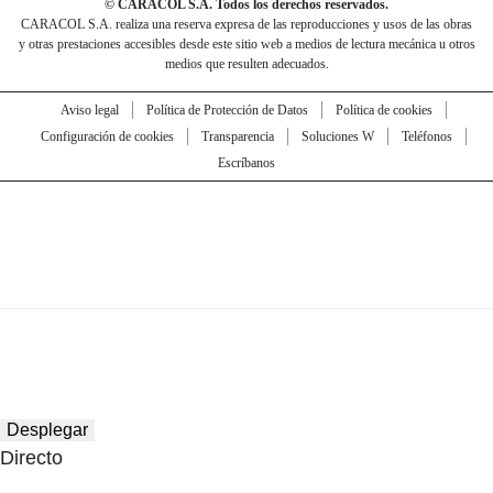
© CARACOL S.A. Todos los derechos reservados.
CARACOL S.A. realiza una reserva expresa de las reproducciones y usos de las obras
y otras prestaciones accesibles desde este sitio web a medios de lectura mecánica u otros
medios que resulten adecuados.
Aviso legal
Política de Protección de Datos
Política de cookies
Configuración de cookies
Transparencia
Soluciones W
Teléfonos
Escríbanos
Desplegar
Directo