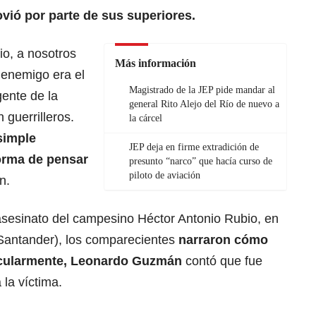
vió por parte de sus superiores.
o, a nosotros
Más información
 enemigo era el
Magistrado de la JEP pide mandar al
gente de la
general Rito Alejo del Río de nuevo a
 guerrilleros.
la cárcel
simple
JEP deja en firme extradición de
orma de pensar
presunto “narco” que hacía curso de
piloto de aviación
n.
 asesinato del campesino Héctor Antonio Rubio, en
 Santander), los comparecientes
narraron cómo
ticularmente, Leonardo Guzmán
contó que fue
 la víctima.