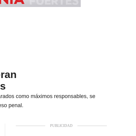
eran
os
clarados como máximos responsables, se
eso penal.