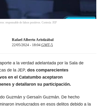
eros: responsable de falsos positivos. Cortesía: JEP
Rafael Alberto Aristizábal
22/05/2024 - 18:04
GMT-5
aporte a la verdad adelantada por la Sala de
cas de la JEP,
dos comparecientes
ivos en el Catatumbo
aceptaron
enes y detallaron su participación.
nardo Guzmán y Gersaín Guzmán. De hecho
rminaron involucrados en esos delitos debido a la