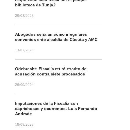
biblioteca de Tunja?
29/08/2023
Abogados señalan como irregulares
convenios ente alcaldía de Cúcuta y AMC
13/07/2023
Odebrecht: Fiscalía retiró escrito de
acusación contra siete procesados
26/09/2024
Imputaciones de la Fiscalía son
caprichosas y ocurrentes: Luis Fernando
Andrade
18/08/2023