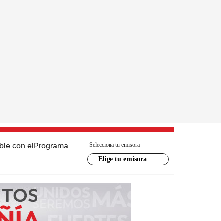
Selecciona tu emisora
ble con el
Programa
Elige tu emisora