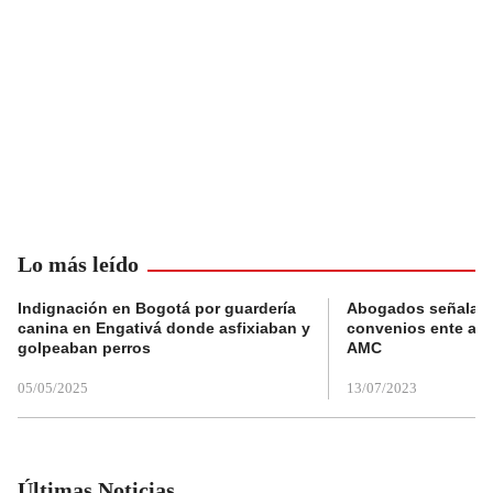
Lo más leído
Indignación en Bogotá por guardería
Abogados señalan 
canina en Engativá donde asfixiaban y
convenios ente alc
golpeaban perros
AMC
05/05/2025
13/07/2023
Últimas Noticias