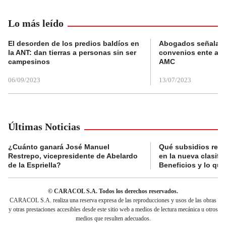
Lo más leído
El desorden de los predios baldíos en
Abogados señalan 
la ANT: dan tierras a personas sin ser
convenios ente alc
campesinos
AMC
06/09/2023
13/07/2023
Últimas Noticias
¿Cuánto ganará José Manuel
Qué subsidios reci
Restrepo, vicepresidente de Abelardo
en la nueva clasifi
de la Espriella?
Beneficios y lo qu
© CARACOL S.A. Todos los derechos reservados.
CARACOL S.A. realiza una reserva expresa de las reproducciones y usos de las obras
y otras prestaciones accesibles desde este sitio web a medios de lectura mecánica u otros
medios que resulten adecuados.