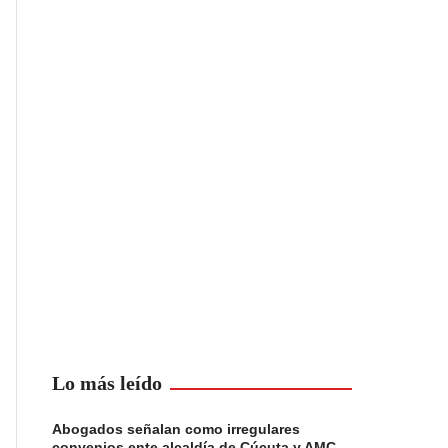
Lo más leído
Abogados señalan como irregulares
convenios ente alcaldía de Cúcuta y AMC