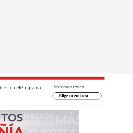
Selecciona tu emisora
ble con el
Programa
Elige tu emisora