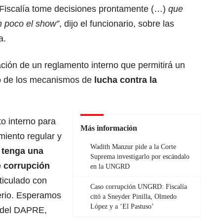
 Fiscalía tome decisiones prontamente (…)
que
n poco el show”
, dijo el funcionario, sobre las
a.
ración de un reglamento interno que permitirá un
mo de los mecanismos de
lucha contra la
o interno para
Más información
iento regular y
Wadith Manzur pide a la Corte
e
tenga una
Suprema investigarlo por escándalo
e corrupción
en la UNGRD
ticulado con
Caso corrupción UNGRD: Fiscalía
terio. Esperamos
citó a Sneyder Pinilla, Olmedo
López y a ‘El Pastuso’
a del DAPRE,