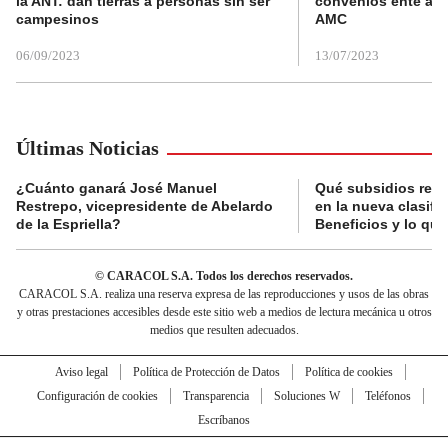
la ANT: dan tierras a personas sin ser
convenios ente alc
campesinos
AMC
06/09/2023
13/07/2023
Últimas Noticias
¿Cuánto ganará José Manuel
Qué subsidios reci
Restrepo, vicepresidente de Abelardo
en la nueva clasifi
de la Espriella?
Beneficios y lo qu
© CARACOL S.A. Todos los derechos reservados.
CARACOL S.A. realiza una reserva expresa de las reproducciones y usos de las obras
y otras prestaciones accesibles desde este sitio web a medios de lectura mecánica u otros
medios que resulten adecuados.
Aviso legal
Política de Protección de Datos
Política de cookies
Configuración de cookies
Transparencia
Soluciones W
Teléfonos
Escríbanos