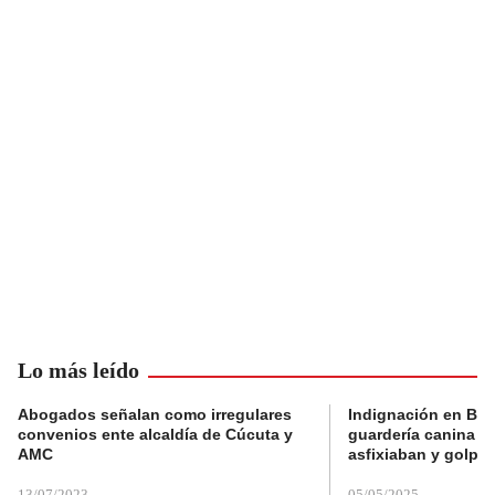
Lo más leído
Abogados señalan como irregulares
Indignación en Bog
convenios ente alcaldía de Cúcuta y
guardería canina e
AMC
asfixiaban y golpe
13/07/2023
05/05/2025