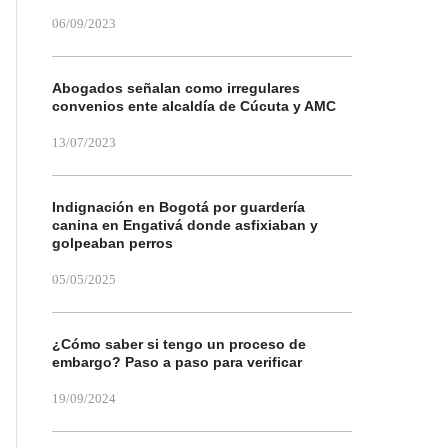
06/09/2023
Abogados señalan como irregulares
convenios ente alcaldía de Cúcuta y AMC
13/07/2023
Indignación en Bogotá por guardería
canina en Engativá donde asfixiaban y
golpeaban perros
05/05/2025
¿Cómo saber si tengo un proceso de
embargo? Paso a paso para verificar
19/09/2024