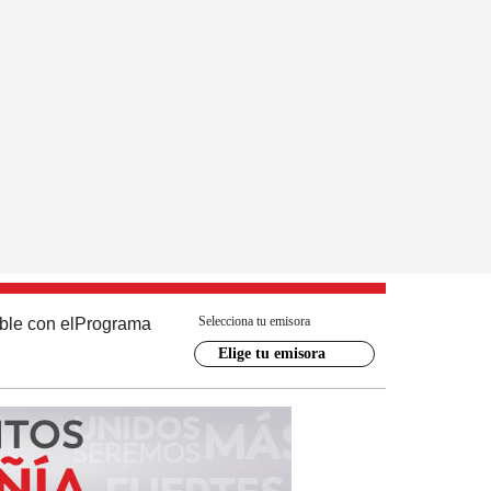
Selecciona tu emisora
ble con el
Programa
Elige tu emisora