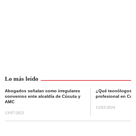
Lo más leído
Abogados señalan como irregulares
¿Qué tecnólogos re
convenios ente alcaldía de Cúcuta y
profesional en Col
AMC
13/02/2024
13/07/2023