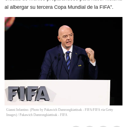
al albergar su tercera Copa Mundial de la FIFA”.
Gianni Infantino. (Photo by Pakawich Damrongkiattisak - FIFA/FIFA via Getty
Images)
/
Pakawich Damrongkiattisak - FIFA