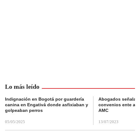
Lo más leído
Indignación en Bogotá por guardería
Abogados señalan 
canina en Engativá donde asfixiaban y
convenios ente alc
golpeaban perros
AMC
05/05/2025
13/07/2023