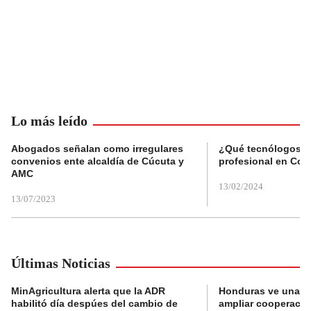
Lo más leído
Abogados señalan como irregulares
¿Qué tecnólogos re
convenios ente alcaldía de Cúcuta y
profesional en Col
AMC
13/02/2024
13/07/2023
Últimas Noticias
MinAgricultura alerta que la ADR
Honduras ve una o
habilitó día despúes del cambio de
ampliar cooperaci