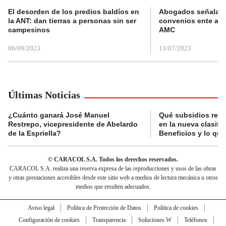
El desorden de los predios baldíos en
Abogados señalan 
la ANT: dan tierras a personas sin ser
convenios ente alc
campesinos
AMC
06/09/2023
13/07/2023
Últimas Noticias
¿Cuánto ganará José Manuel
Qué subsidios reci
Restrepo, vicepresidente de Abelardo
en la nueva clasifi
de la Espriella?
Beneficios y lo qu
© CARACOL S.A. Todos los derechos reservados.
CARACOL S.A. realiza una reserva expresa de las reproducciones y usos de las obras
y otras prestaciones accesibles desde este sitio web a medios de lectura mecánica u otros
medios que resulten adecuados.
Aviso legal
Política de Protección de Datos
Política de cookies
Configuración de cookies
Transparencia
Soluciones W
Teléfonos