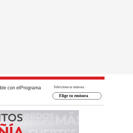
Selecciona tu emisora
ble con el
Programa
Elige tu emisora