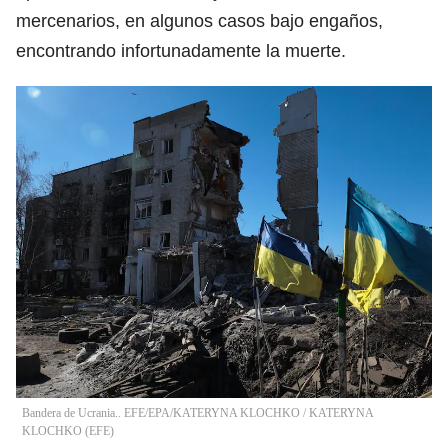
mercenarios, en algunos casos bajo engaños,
encontrando infortunadamente la muerte.
Bandera de Ucrania.. EFE/EPA/KATERYNA KLOCHKO
/
KATERYNA
KLOCHKO
(
EFE
)