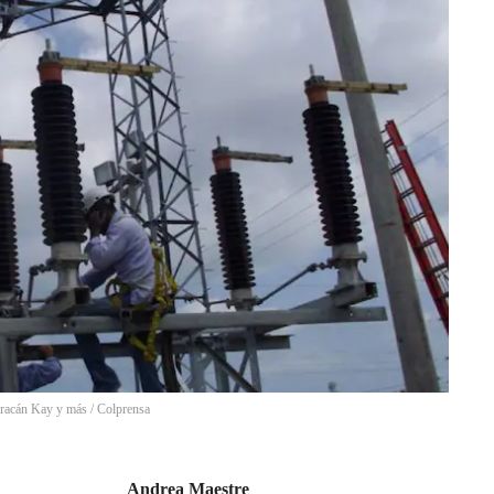
Huracán Kay y más
/
Colprensa
Andrea Maestre