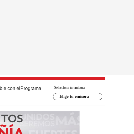
Selecciona tu emisora
ble con el
Programa
Elige tu emisora