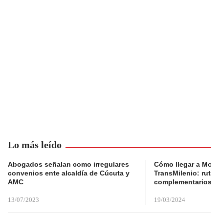
Lo más leído
Abogados señalan como irregulares
Cómo llegar a Mons
convenios ente alcaldía de Cúcuta y
TransMilenio: rutas
AMC
complementarios
13/07/2023
19/03/2024