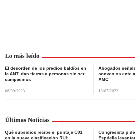
Lo más leído
El desorden de los predios baldíos en
Abogados señalan 
la ANT: dan tierras a personas sin ser
convenios ente alc
campesinos
AMC
06/09/2023
13/07/2023
Últimas Noticias
Qué subsidios recibe el puntaje C01
Congresista pide a
en la nueva clasificación RUI:
Espriella levantar la