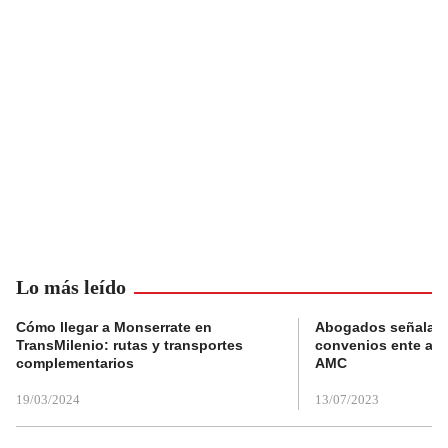
Lo más leído
Cómo llegar a Monserrate en
Abogados señalan 
TransMilenio: rutas y transportes
convenios ente alc
complementarios
AMC
19/03/2024
13/07/2023