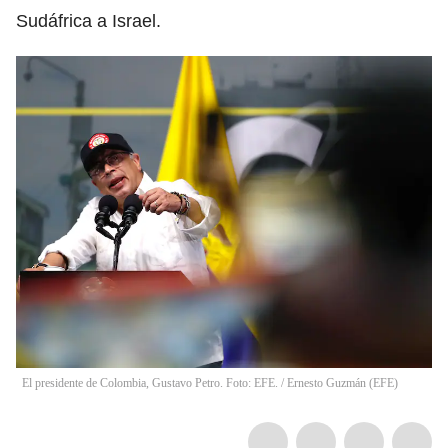
Sudáfrica a Israel.
El presidente de Colombia, Gustavo Petro. Foto: EFE.
/
Ernesto Guzmán
(
EFE
)