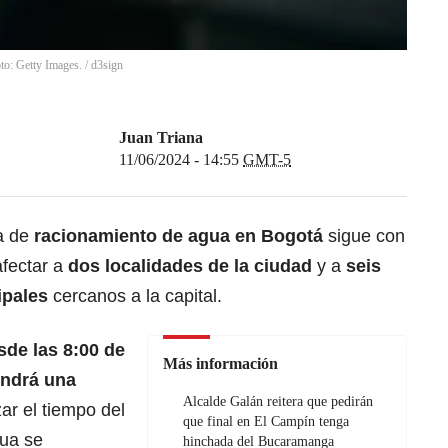
to: Getty Images.
/
d3sign
Juan Triana
11/06/2024 - 14:55
GMT-5
da de
racionamiento de agua
en
Bogotá
sigue con
afectar a
dos localidades de la ciudad
y a
seis
ipales
cercanos a la capital.
sde las 8:00 de
Más información
endrá una
Alcalde Galán reitera que pedirán
izar el tiempo del
que final en El Campín tenga
gua se
hinchada del Bucaramanga