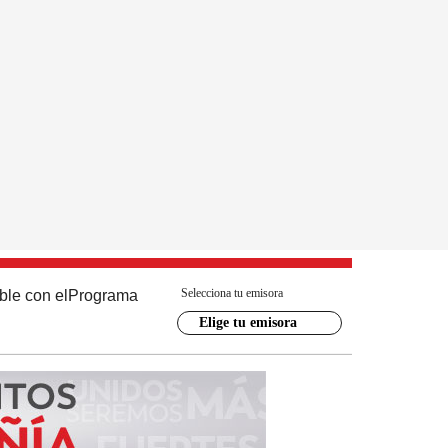
Selecciona tu emisora
ble con el
Programa
Elige tu emisora