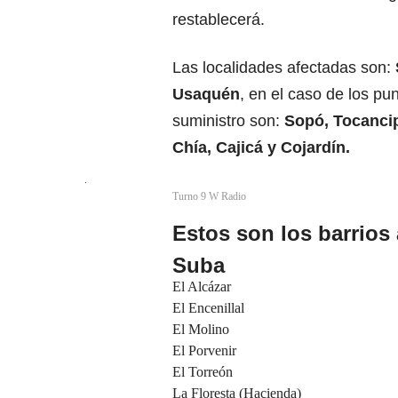
restablecerá.
Las localidades afectadas son:
Usaquén
, en el caso de los pu
suministro son:
Sopó
,
Tocanci
Chía, Cajicá y Cojardín.
Turno 9 W Radio
Estos son los barrios 
Suba
El Alcázar
El Encenillal
El Molino
El Porvenir
El Torreón
La Floresta (Hacienda)