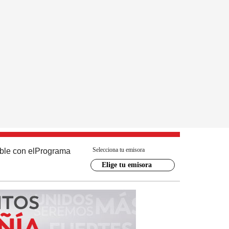
Selecciona tu emisora
ble con el
Programa
Elige tu emisora