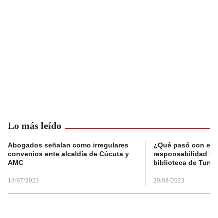
Lo más leído
Abogados señalan como irregulares
¿Qué pasó con el 
convenios ente alcaldía de Cúcuta y
responsabilidad fis
AMC
biblioteca de Tunja
13/07/2023
29/08/2023