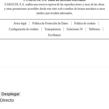
© CARACOL S.A. Todos los derechos reservados.
CARACOL S.A. realiza una reserva expresa de las reproducciones y usos de las obras
y otras prestaciones accesibles desde este sitio web a medios de lectura mecánica u otros
medios que resulten adecuados.
Aviso legal
Política de Protección de Datos
Política de cookies
Configuración de cookies
Transparencia
Soluciones W
Teléfonos
Escríbanos
Desplegar
Directo