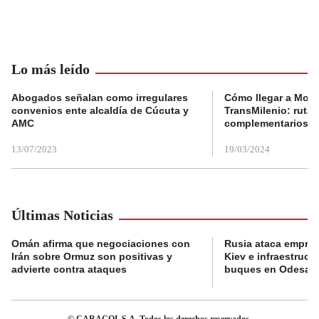
Lo más leído
Abogados señalan como irregulares
Cómo llegar a Mons
convenios ente alcaldía de Cúcuta y
TransMilenio: rutas
AMC
complementarios
13/07/2023
19/03/2024
Últimas Noticias
Omán afirma que negociaciones con
Rusia ataca empres
Irán sobre Ormuz son positivas y
Kiev e infraestructu
advierte contra ataques
buques en Odesa