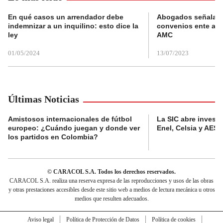
En qué casos un arrendador debe
Abogados señalan 
indemnizar a un inquilino: esto dice la
convenios ente alc
ley
AMC
01/05/2024
13/07/2023
Últimas Noticias
Amistosos internacionales de fútbol
La SIC abre investi
europeo: ¿Cuándo juegan y donde ver
Enel, Celsia y AES
los partidos en Colombia?
© CARACOL S.A. Todos los derechos reservados.
CARACOL S.A. realiza una reserva expresa de las reproducciones y usos de las obras
y otras prestaciones accesibles desde este sitio web a medios de lectura mecánica u otros
medios que resulten adecuados.
Aviso legal
Política de Protección de Datos
Política de cookies