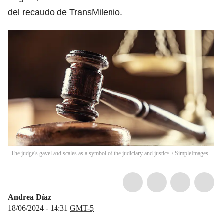
del recaudo de TransMilenio.
The judge's gavel and scales as a symbol of the judiciary and justice.
/
SimpleImages
Andrea Díaz
18/06/2024 - 14:31
GMT-5