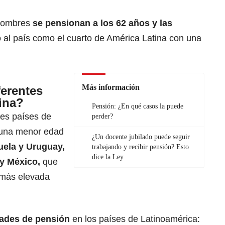
hombres
se pensionan a los 62 años y las
o al país como el cuarto de América Latina con una
Más información
ferentes
ina?
Pensión: ¿En qué casos la puede
les países de
perder?
 una menor edad
¿Un docente jubilado puede seguir
uela
y Uruguay,
trabajando y recibir pensión? Esto
dice la Ley
y México,
que
 más elevada
dades de pensión
en los países de Latinoamérica: