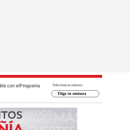
Selecciona tu emisora
ble con el
Programa
Elige tu emisora