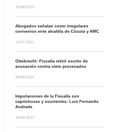
29/08/2023
Abogados señalan como irregulares
convenios ente alcaldía de Cúcuta y AMC
13/07/2023
Odebrecht: Fiscalía retiró escrito de
acusación contra siete procesados
26/09/2024
Imputaciones de la Fiscalía son
caprichosas y ocurrentes: Luis Fernando
Andrade
18/08/2023