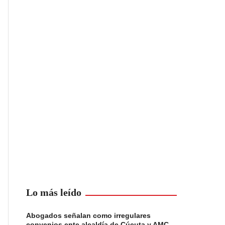
Lo más leído
Abogados señalan como irregulares
convenios ente alcaldía de Cúcuta y AMC