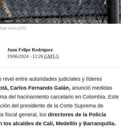
Thais Llorca
(
EFE
)
Juan Felipe Rodríguez
19/06/2024 - 12:26
GMT-5
 nivel entre autoridades judiciales y líderes
otá,
Carlos Fernando Galán
,
anunció medidas
ema del hacinamiento carcelario en Colombia. Este
ación del presidente de la Corte Suprema de
 la fiscal general, los
directores de la Policía
n los alcaldes de Cali,
Medellín
y Barranquilla.