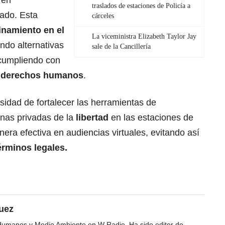
 en
traslados de estaciones de Policía a
vado. Esta
cárceles
inamiento en el
La viceministra Elizabeth Taylor Jay
endo alternativas
sale de la Cancillería
cumpliendo con
s
derechos humanos
.
esidad de fortalecer las herramientas de
onas privadas de la
libertad
en las estaciones de
nera efectiva en audiencias virtuales, evitando así
érminos legales.
uez
Humanos y Medio Ambiente en W Radio. Ha sido editor de