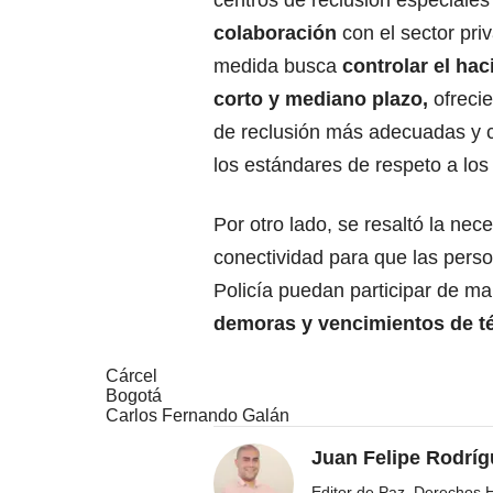
centros de reclusión especiales
colaboración
con el sector pri
medida busca
controlar el hac
corto y mediano plazo,
ofreci
de reclusión más adecuadas y 
los estándares de respeto a lo
Por otro lado, se resaltó la nec
conectividad para que las pers
Policía puedan participar de ma
demoras y
vencimientos
de t
Cárcel
Bogotá
Carlos Fernando Galán
Juan Felipe Rodríg
Editor de Paz, Derechos 