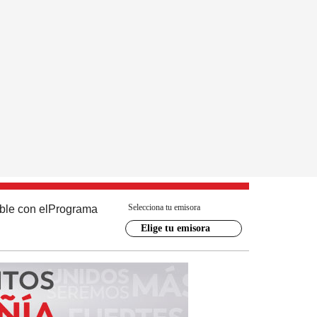
Selecciona tu emisora
ble con el
Programa
Elige tu emisora