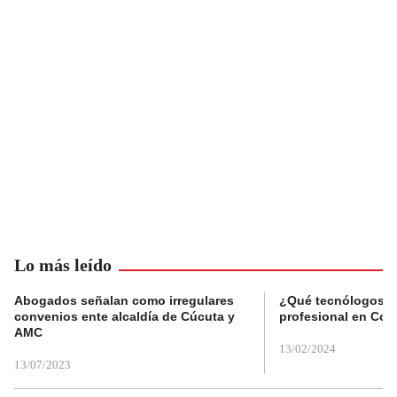
Lo más leído
Abogados señalan como irregulares
¿Qué tecnólogos re
convenios ente alcaldía de Cúcuta y
profesional en Col
AMC
13/02/2024
13/07/2023