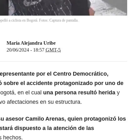
elló a ciclista en Bogotá. Fotos: Captura de pantalla.
Maria Alejandra Uribe
20/06/2024 - 18:57
GMT-5
representante por el
Centro Democrático
,
ó sobre el accidente protagonizado por uno de
ogotá, en el cual
una persona resultó herida
y
vo afectaciones en su estructura.
su asesor Camilo Arenas, quien protagonizó los
stará dispuesto a la atención de las
s hechos.