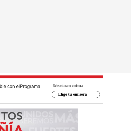
Selecciona tu emisora
ble con el
Programa
Elige tu emisora