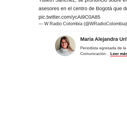
Yulieth Sánchez, se pronunció sobre e
asesores en el centro de Bogotá que d
pic.twitter.com/ycAi9C0A85
— W Radio Colombia (@WRadioColombia
Maria Alejandra Ur
Periodista egresada de la
Comunicación
...
Leer má