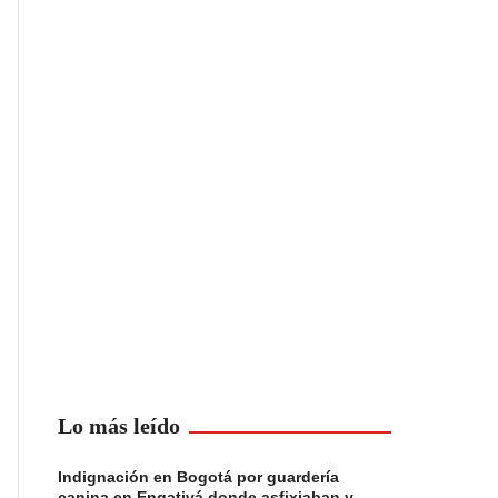
Lo más leído
Indignación en Bogotá por guardería
canina en Engativá donde asfixiaban y