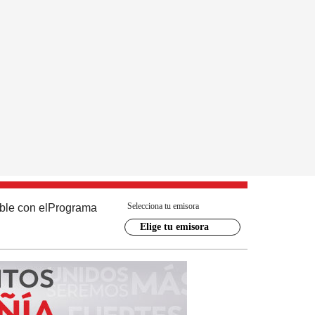
Selecciona tu emisora
ble con el
Programa
Elige tu emisora