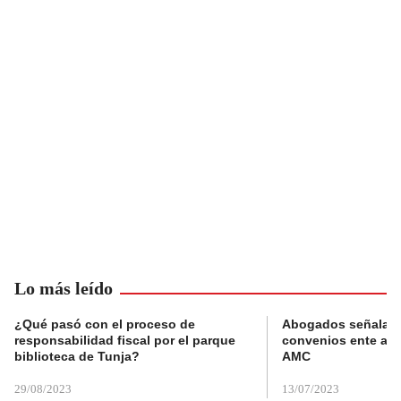
Lo más leído
¿Qué pasó con el proceso de
Abogados señalan 
responsabilidad fiscal por el parque
convenios ente alc
biblioteca de Tunja?
AMC
29/08/2023
13/07/2023