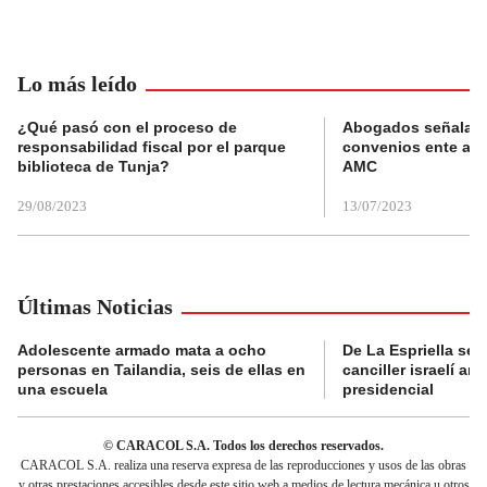
Lo más leído
¿Qué pasó con el proceso de
Abogados señalan 
responsabilidad fiscal por el parque
convenios ente alc
biblioteca de Tunja?
AMC
29/08/2023
13/07/2023
Últimas Noticias
Adolescente armado mata a ocho
De La Espriella se 
personas en Tailandia, seis de ellas en
canciller israelí a
una escuela
presidencial
© CARACOL S.A. Todos los derechos reservados.
CARACOL S.A. realiza una reserva expresa de las reproducciones y usos de las obras
y otras prestaciones accesibles desde este sitio web a medios de lectura mecánica u otros