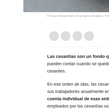
Persona retirando dinero de un cajero automático / F
Las
cesantías
son un fondo qu
pueden contar cuando se queden
cesantes.
En ese orden de idas, las cesa
sus trabajadores anualmente e
cuenta individual de esas en
empleados por las cesantías son