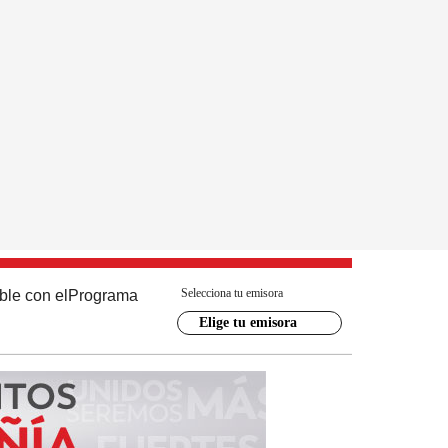
Selecciona tu emisora
ble con el
Programa
Elige tu emisora