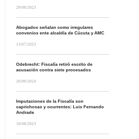
29/08/2023
Abogados señalan como irregulares
convenios ente alcaldía de Cúcuta y AMC
13/07/2023
Odebrecht: Fiscalía retiró escrito de
acusación contra siete procesados
26/09/2024
Imputaciones de la Fiscalía son
caprichosas y ocurrentes: Luis Fernando
Andrade
18/08/2023