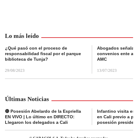
Lo más leído
¿Qué pasó con el proceso de
Abogados señalan 
responsabilidad fiscal por el parque
convenios ente alc
biblioteca de Tunja?
AMC
29/08/2023
13/07/2023
Últimas Noticias
🔴 Posesión Abelardo de la Espriella
Infantino visita es
EN VIVO | Lo último en DIRECTO:
en Cali previo a pa
Llegaron los delegados a Cali
posesión presidenc