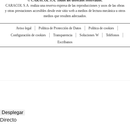
© CARACOL S.A. Todos los derechos reservados.
CARACOL S.A. realiza una reserva expresa de las reproducciones y usos de las obras
y otras prestaciones accesibles desde este sitio web a medios de lectura mecánica u otros
medios que resulten adecuados.
Aviso legal
Política de Protección de Datos
Política de cookies
Configuración de cookies
Transparencia
Soluciones W
Teléfonos
Escríbanos
Desplegar
Directo