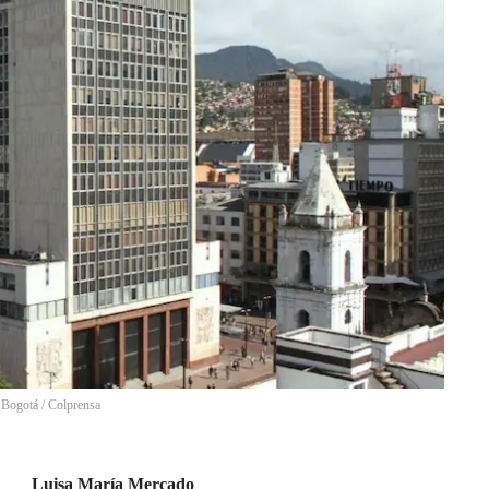
e Bogotá
/
Colprensa
Luisa María Mercado