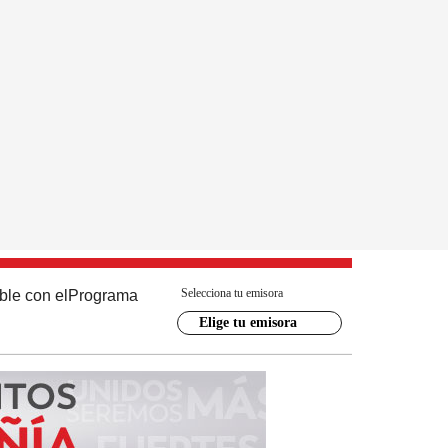
Selecciona tu emisora
ble con el
Programa
Elige tu emisora