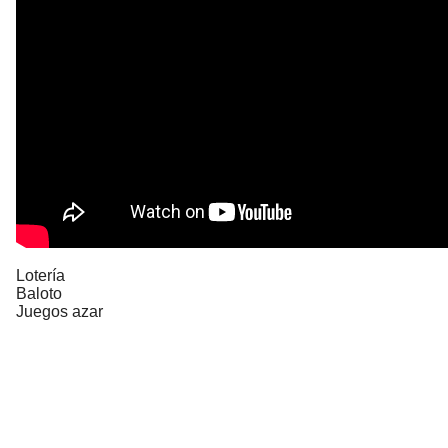
Lotería
Baloto
Juegos azar