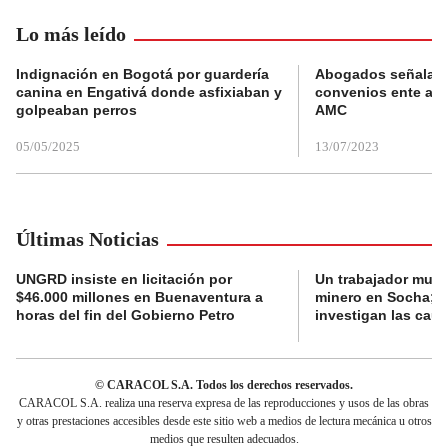
Lo más leído
Indignación en Bogotá por guardería
Abogados señalan 
canina en Engativá donde asfixiaban y
convenios ente alc
golpeaban perros
AMC
05/05/2025
13/07/2023
Últimas Noticias
UNGRD insiste en licitación por
Un trabajador muri
$46.000 millones en Buenaventura a
minero en Socha; a
horas del fin del Gobierno Petro
investigan las cau
© CARACOL S.A. Todos los derechos reservados.
CARACOL S.A. realiza una reserva expresa de las reproducciones y usos de las obras
y otras prestaciones accesibles desde este sitio web a medios de lectura mecánica u otros
medios que resulten adecuados.