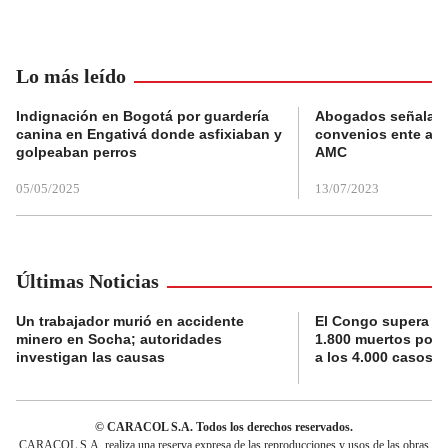
Lo más leído
Indignación en Bogotá por guardería
Abogados señalan 
canina en Engativá donde asfixiaban y
convenios ente alc
golpeaban perros
AMC
05/05/2025
13/07/2023
Últimas Noticias
Un trabajador murió en accidente
El Congo supera la 
minero en Socha; autoridades
1.800 muertos por 
investigan las causas
a los 4.000 casos
© CARACOL S.A. Todos los derechos reservados.
CARACOL S.A. realiza una reserva expresa de las reproducciones y usos de las obras