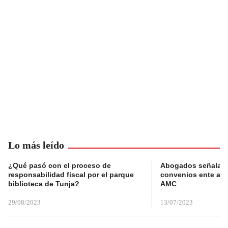
Lo más leído
¿Qué pasó con el proceso de
Abogados señalan 
responsabilidad fiscal por el parque
convenios ente alc
biblioteca de Tunja?
AMC
29/08/2023
13/07/2023