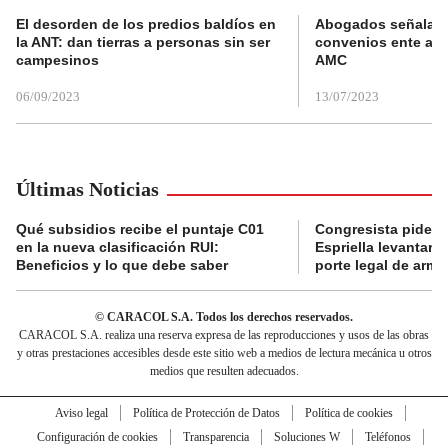
El desorden de los predios baldíos en
Abogados señalan 
la ANT: dan tierras a personas sin ser
convenios ente alc
campesinos
AMC
06/09/2023
13/07/2023
Últimas Noticias
Qué subsidios recibe el puntaje C01
Congresista pide a
en la nueva clasificación RUI:
Espriella levantar la
Beneficios y lo que debe saber
porte legal de arma
© CARACOL S.A. Todos los derechos reservados.
CARACOL S.A. realiza una reserva expresa de las reproducciones y usos de las obras
y otras prestaciones accesibles desde este sitio web a medios de lectura mecánica u otros
medios que resulten adecuados.
Aviso legal
Política de Protección de Datos
Política de cookies
Configuración de cookies
Transparencia
Soluciones W
Teléfonos