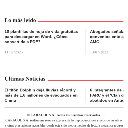
Lo más leído
10 plantillas de hoja de vida gratuitas
Abogados señalan 
para descargar en Word: ¿Cómo
convenios ente alc
convertirla a PDF?
AMC
11/02/2025
13/07/2023
Últimas Noticias
El tifón Dolphin deja lluvias récord y
6 integrantes de di
más de 1,6 millones de evacuados en
FARC y el ‘Clan del
China
abatidos en Antioq
© CARACOL S.A. Todos los derechos reservados.
CARACOL S.A. realiza una reserva expresa de las reproducciones y usos de las obras
y otras prestaciones accesibles desde este sitio web a medios de lectura mecánica u otros