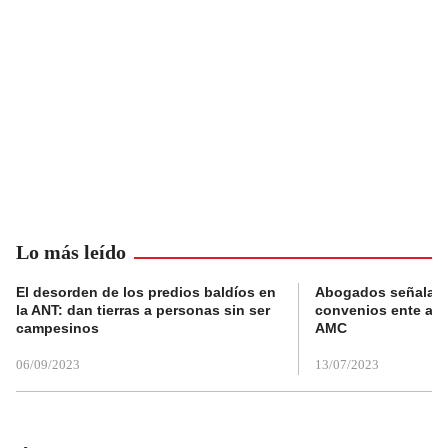
Lo más leído
El desorden de los predios baldíos en
Abogados señalan 
la ANT: dan tierras a personas sin ser
convenios ente alc
campesinos
AMC
06/09/2023
13/07/2023