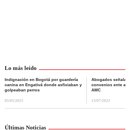
Lo más leído
Indignación en Bogotá por guardería
Abogados señalan 
canina en Engativá donde asfixiaban y
convenios ente alc
golpeaban perros
AMC
05/05/2025
13/07/2023
Últimas Noticias