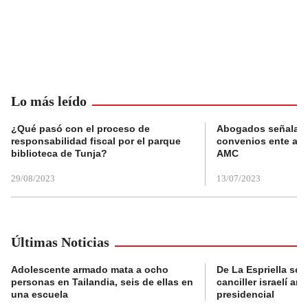
Lo más leído
¿Qué pasó con el proceso de
Abogados señalan 
responsabilidad fiscal por el parque
convenios ente alc
biblioteca de Tunja?
AMC
29/08/2023
13/07/2023
Últimas Noticias
Adolescente armado mata a ocho
De La Espriella se 
personas en Tailandia, seis de ellas en
canciller israelí a
una escuela
presidencial