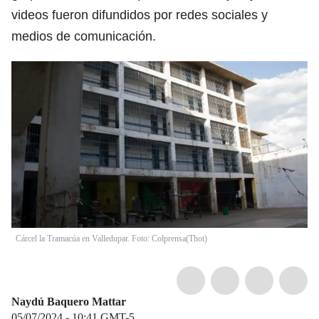
videos fueron difundidos por redes sociales y
medios de comunicación.
Cárcel la Tramacúa en Valledupar. Foto: Colprensa
(
Thot
)
Naydú Baquero Mattar
05/07/2024 - 10:41
GMT-5