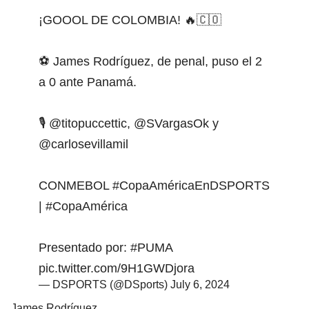
¡GOOOL DE COLOMBIA! 🔥🇨🇴
⚽ James Rodríguez, de penal, puso el 2
a 0 ante Panamá.
🎙
@titopuccettic
,
@SVargasOk
y
@carlosevillamil
CONMEBOL
#CopaAméricaEnDSPORTS
|
#CopaAmérica
Presentado por:
#PUMA
pic.twitter.com/9H1GWDjora
— DSPORTS (@DSports)
July 6, 2024
James Rodríguez