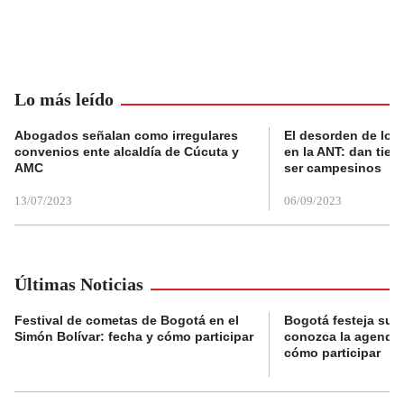
Lo más leído
Abogados señalan como irregulares
El desorden de los
convenios ente alcaldía de Cúcuta y
en la ANT: dan tier
AMC
ser campesinos
13/07/2023
06/09/2023
Últimas Noticias
Festival de cometas de Bogotá en el
Bogotá festeja su 
Simón Bolívar: fecha y cómo participar
conozca la agenda 
cómo participar