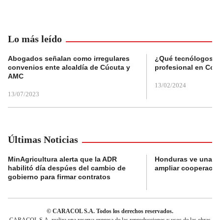
Lo más leído
Abogados señalan como irregulares
¿Qué tecnólogos re
convenios ente alcaldía de Cúcuta y
profesional en Col
AMC
13/02/2024
13/07/2023
Últimas Noticias
MinAgricultura alerta que la ADR
Honduras ve una o
habilitó día despúes del cambio de
ampliar cooperaci
gobierno para firmar contratos
© CARACOL S.A. Todos los derechos reservados.
CARACOL S.A. realiza una reserva expresa de las reproducciones y usos de las obras