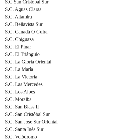
S.C San Cristóbal Sur
S.C. Aguas Claras
S.C. Altamira
S.C. Bellavista Sur
S.C. Canadá O Guira
S.C. Chiguaza
S.C. El Pinar
S.C. El Triángulo
S.C. La Gloria Oriental
S.C. La María
S.C. La Victoria
S.C. Las Mercedes
S.C. Los Alpes
S.C. Moralba
S.C. San Blass II
S.C. San Cristóbal Sur
S.C. San José Sur Oriental
S.C. Santa Inés Sur
S.C. Velódromo