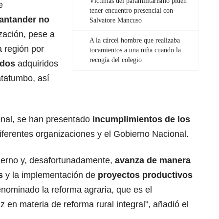
Víctimas del paramilitarismo piden
e
tener encuentro presencial con
Santander no
Salvatore Mancuso
zación, pese a
A la cárcel hombre que realizaba
 región por
tocamientos a una niña cuando la
recogía del colegio
rdos
adquiridos
atatumbo, así
onal, se han presentado
incumplimientos de los
diferentes organizaciones y el Gobierno Nacional.
erno y, desafortunadamente,
avanza de manera
s
y la implementación de
proyectos productivos
nominado la reforma agraria, que es el
 en materia de reforma rural integral”, añadió el