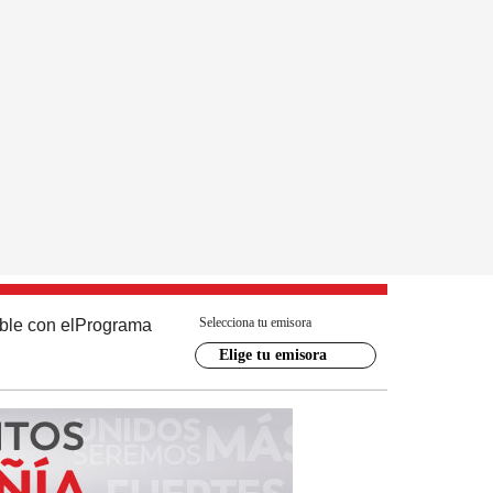
Selecciona tu emisora
ble con el
Programa
Elige tu emisora