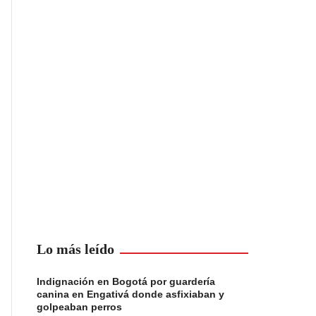
Lo más leído
Indignación en Bogotá por guardería
canina en Engativá donde asfixiaban y
golpeaban perros