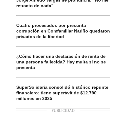
Jorge Alfredo Vargas se pronuncia: “No me
retracto de nada”
Cuatro procesados por presunta
corrupción en Comfamiliar Nariño quedaron
privados de la libertad
¿Cómo hacer una declaración de renta de
una persona fallecida? Hay multa si no se
presenta
SuperSolidaria consolidó histórico repunte
financiero: tiene superávit de $12.790
millones en 2025