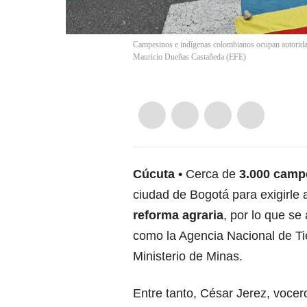
Campesinos e indígenas colombianos ocupan autorida
Mauricio Dueñas Castañeda
(
EFE
)
Cúcuta
Cerca de
3.000 campe
ciudad de Bogotá para exigirle
reforma agraria
, por lo que se
como la Agencia Nacional de Tie
Ministerio de Minas.
Entre tanto, César Jerez, vocer