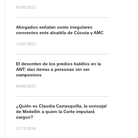
05/05/2025
Abogados señalan como irregulares
convenios ente alcaldía de Cúcuta y AMC
13/07/2023
El desorden de los predios baldíos en la
ANT: dan tierras a personas sin ser
campesinos
06/09/2023
¿Quién es Claudia Carrasquilla, la concejal
de Medellín a quien la Corte imputará
cargos?
21/11/2024