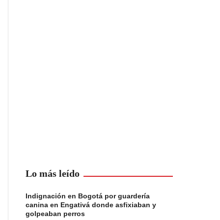
Lo más leído
Indignación en Bogotá por guardería
canina en Engativá donde asfixiaban y
golpeaban perros