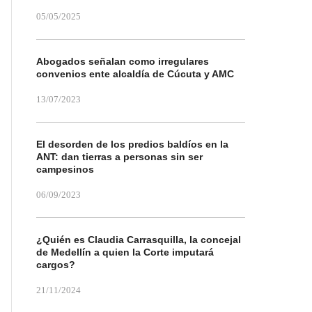
05/05/2025
Abogados señalan como irregulares
convenios ente alcaldía de Cúcuta y AMC
13/07/2023
El desorden de los predios baldíos en la
ANT: dan tierras a personas sin ser
campesinos
06/09/2023
¿Quién es Claudia Carrasquilla, la concejal
de Medellín a quien la Corte imputará
cargos?
21/11/2024