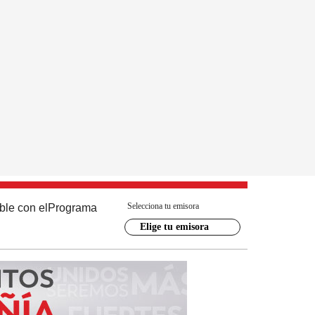
Selecciona tu emisora
ble con el
Programa
Elige tu emisora