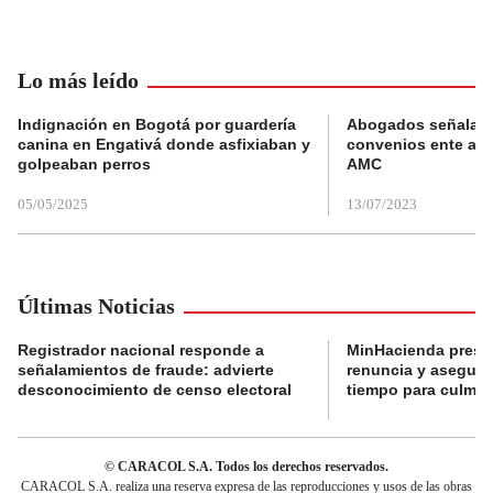
Lo más leído
Indignación en Bogotá por guardería
Abogados señalan 
canina en Engativá donde asfixiaban y
convenios ente alc
golpeaban perros
AMC
05/05/2025
13/07/2023
Últimas Noticias
Registrador nacional responde a
MinHacienda presen
señalamientos de fraude: advierte
renuncia y aseguró
desconocimiento de censo electoral
tiempo para culmina
© CARACOL S.A. Todos los derechos reservados.
CARACOL S.A. realiza una reserva expresa de las reproducciones y usos de las obras