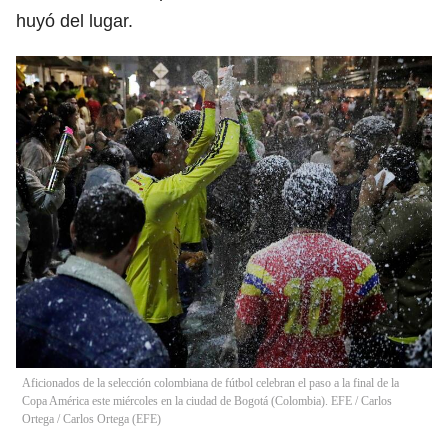
huyó del lugar.
Aficionados de la selección colombiana de fútbol celebran el paso a la final de la
Copa América este miércoles en la ciudad de Bogotá (Colombia). EFE / Carlos
Ortega
/
Carlos Ortega
(
EFE
)